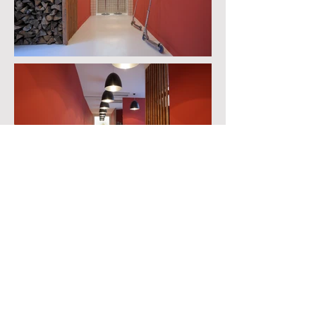
Retour
136 rue Championnet
75018 Paris
tpeltrault@thierrypeltrault.com